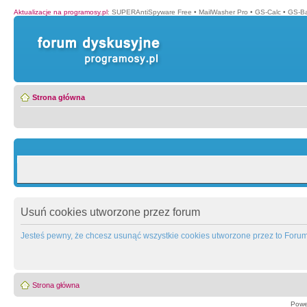
Aktualizacje na programosy.pl
:
SUPERAntiSpyware Free
•
MailWasher Pro
•
GS-Calc
•
GS-B
Strona główna
Usuń cookies utworzone przez forum
Jesteś pewny, że chcesz usunąć wszystkie cookies utworzone przez to Foru
Strona główna
Powe