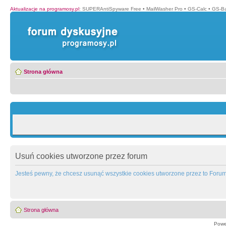
Aktualizacje na programosy.pl
:
SUPERAntiSpyware Free
•
MailWasher Pro
•
GS-Calc
•
GS-B
Strona główna
Usuń cookies utworzone przez forum
Jesteś pewny, że chcesz usunąć wszystkie cookies utworzone przez to Foru
Strona główna
Powe