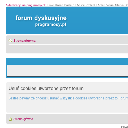
Aktualizacje na programosy.pl
:
IDrive Online Backup
•
Adlice Protect
•
Anki
•
Visual Studio C
Strona główna
Usuń cookies utworzone przez forum
Jesteś pewny, że chcesz usunąć wszystkie cookies utworzone przez to Foru
Strona główna
Powe