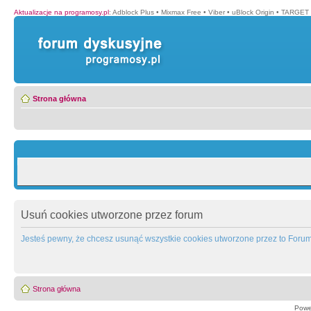
Aktualizacje na programosy.pl
:
Adblock Plus
•
Mixmax Free
•
Viber
•
uBlock Origin
•
TARGET 
Strona główna
Usuń cookies utworzone przez forum
Jesteś pewny, że chcesz usunąć wszystkie cookies utworzone przez to Foru
Strona główna
Powe