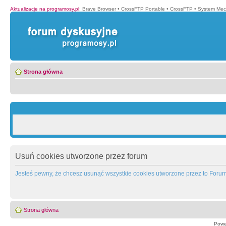
Aktualizacje na programosy.pl
:
Brave Browser
•
CrossFTP Portable
•
CrossFTP
•
System Mec
Strona główna
Usuń cookies utworzone przez forum
Jesteś pewny, że chcesz usunąć wszystkie cookies utworzone przez to Foru
Strona główna
Powe