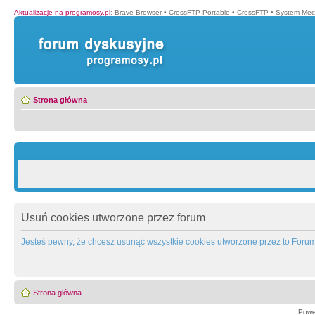
Aktualizacje na programosy.pl
:
Brave Browser
•
CrossFTP Portable
•
CrossFTP
•
System Mec
Strona główna
Usuń cookies utworzone przez forum
Jesteś pewny, że chcesz usunąć wszystkie cookies utworzone przez to Foru
Strona główna
Powe