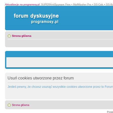
Aktualizacje na programosy.pl
:
SUPERAntiSpyware Free
•
MailWasher Pro
•
GS-Calc
•
GS-B
Strona główna
Usuń cookies utworzone przez forum
Jesteś pewny, że chcesz usunąć wszystkie cookies utworzone przez to Foru
Strona główna
Powe