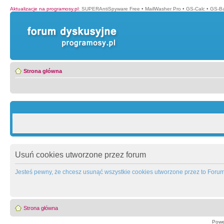
Aktualizacje na programosy.pl
:
SUPERAntiSpyware Free
•
MailWasher Pro
•
GS-Calc
•
GS-B
Strona główna
Usuń cookies utworzone przez forum
Jesteś pewny, że chcesz usunąć wszystkie cookies utworzone przez to Foru
Strona główna
Powe