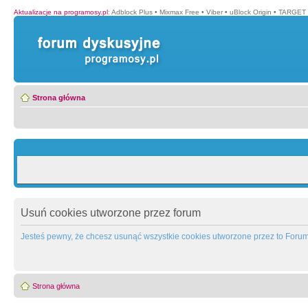
Aktualizacje na programosy.pl
:
Adblock Plus
•
Mixmax Free
•
Viber
•
uBlock Origin
•
TARGET 
Strona główna
Usuń cookies utworzone przez forum
Jesteś pewny, że chcesz usunąć wszystkie cookies utworzone przez to Foru
Strona główna