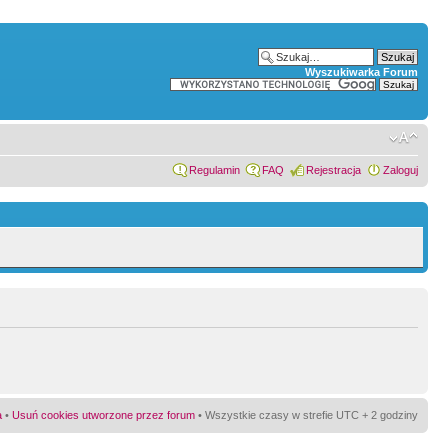
Wyszukiwarka Forum
Regulamin
FAQ
Rejestracja
Zaloguj
a
•
Usuń cookies utworzone przez forum
• Wszystkie czasy w strefie UTC + 2 godziny