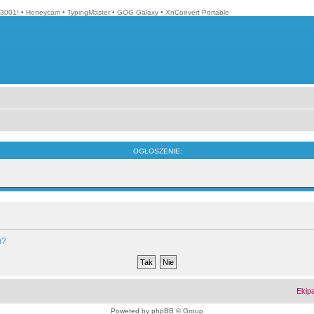
3001!
•
Honeycam
•
TypingMaster
•
GOG Galaxy
•
XnConvert Portable
OGŁOSZENIE:
m?
Ekip
Powered by
phpBB
© Group