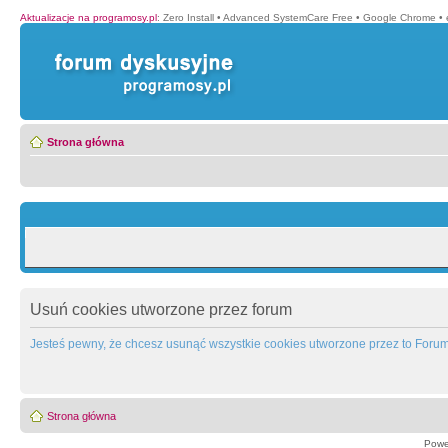
Aktualizacje na programosy.pl
:
Zero Install
•
Advanced SystemCare Free
•
Google Chrome
•
Strona główna
Usuń cookies utworzone przez forum
Jesteś pewny, że chcesz usunąć wszystkie cookies utworzone przez to Foru
Strona główna
Powe