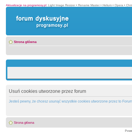
Aktualizacje na programosy.pl
:
Light Image Resizer
•
Rename Master
•
Helium
•
Opera
•
Chr
Strona główna
Usuń cookies utworzone przez forum
Jesteś pewny, że chcesz usunąć wszystkie cookies utworzone przez to Foru
Strona główna
Powe