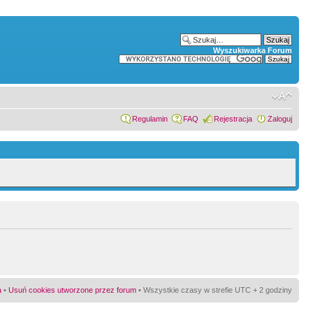
Wyszukiwarka Forum
Regulamin
FAQ
Rejestracja
Zaloguj
a
•
Usuń cookies utworzone przez forum
• Wszystkie czasy w strefie UTC + 2 godziny