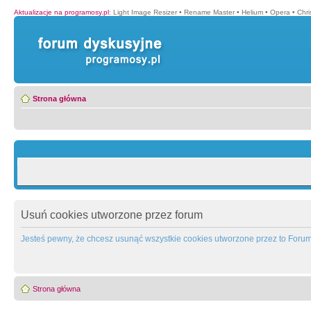
Aktualizacje na programosy.pl
:
Light Image Resizer
•
Rename Master
•
Helium
•
Opera
•
Chr
Strona główna
Usuń cookies utworzone przez forum
Jesteś pewny, że chcesz usunąć wszystkie cookies utworzone przez to Foru
Strona główna