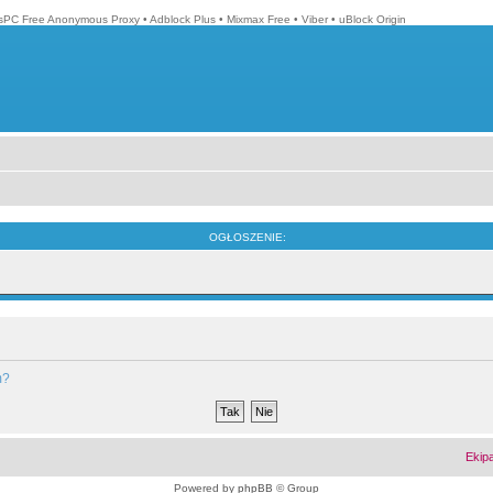
isPC Free Anonymous Proxy
•
Adblock Plus
•
Mixmax Free
•
Viber
•
uBlock Origin
OGŁOSZENIE:
m?
Ekip
Powered by
phpBB
© Group