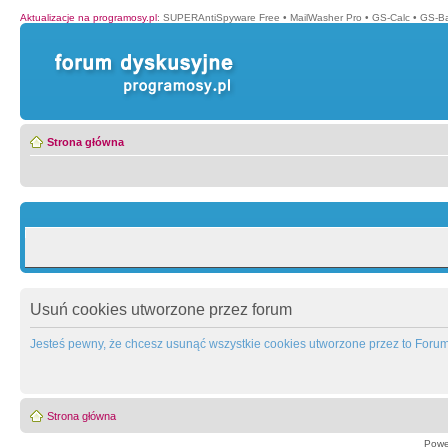
Aktualizacje na programosy.pl
:
SUPERAntiSpyware Free
•
MailWasher Pro
•
GS-Calc
•
GS-B
Strona główna
Usuń cookies utworzone przez forum
Jesteś pewny, że chcesz usunąć wszystkie cookies utworzone przez to Foru
Strona główna
Powe