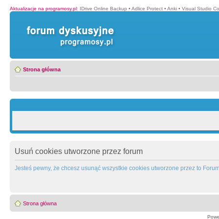
Aktualizacje na programosy.pl
:
IDrive Online Backup
•
Adlice Protect
•
Anki
•
Visual Studio C
Strona główna
Usuń cookies utworzone przez forum
Jesteś pewny, że chcesz usunąć wszystkie cookies utworzone przez to Foru
Strona główna
Powe