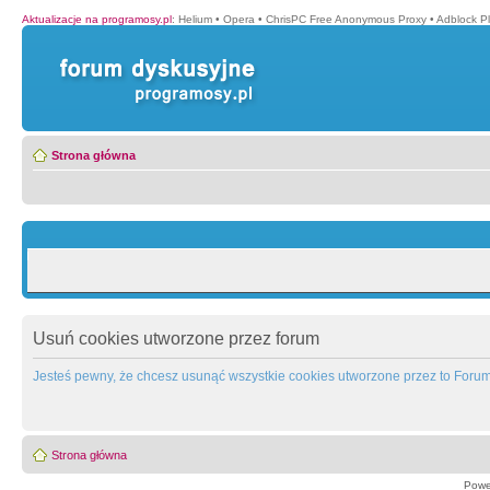
Aktualizacje na programosy.pl
:
Helium
•
Opera
•
ChrisPC Free Anonymous Proxy
•
Adblock P
Strona główna
Usuń cookies utworzone przez forum
Jesteś pewny, że chcesz usunąć wszystkie cookies utworzone przez to Foru
Strona główna
Powe