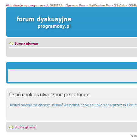
Aktualizacje na programosy.pl
:
SUPERAntiSpyware Free
•
MailWasher Pro
•
GS-Calc
•
GS-B
Strona główna
Usuń cookies utworzone przez forum
Jesteś pewny, że chcesz usunąć wszystkie cookies utworzone przez to Foru
Strona główna
Powe