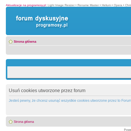
Aktualizacje na programosy.pl
:
Light Image Resizer
•
Rename Master
•
Helium
•
Opera
•
Chr
Strona główna
Usuń cookies utworzone przez forum
Jesteś pewny, że chcesz usunąć wszystkie cookies utworzone przez to Foru
Strona główna
Powe