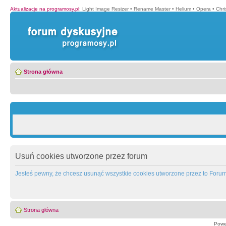
Aktualizacje na programosy.pl
:
Light Image Resizer
•
Rename Master
•
Helium
•
Opera
•
Chr
Strona główna
Usuń cookies utworzone przez forum
Jesteś pewny, że chcesz usunąć wszystkie cookies utworzone przez to Foru
Strona główna
Powe