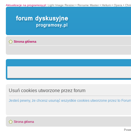
Aktualizacje na programosy.pl
:
Light Image Resizer
•
Rename Master
•
Helium
•
Opera
•
Chr
Strona główna
Usuń cookies utworzone przez forum
Jesteś pewny, że chcesz usunąć wszystkie cookies utworzone przez to Foru
Strona główna
Powe