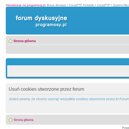
Aktualizacje na programosy.pl
:
Brave Browser
•
CrossFTP Portable
•
CrossFTP
•
System Mec
Strona główna
Usuń cookies utworzone przez forum
Jesteś pewny, że chcesz usunąć wszystkie cookies utworzone przez to Foru
Strona główna
Powe