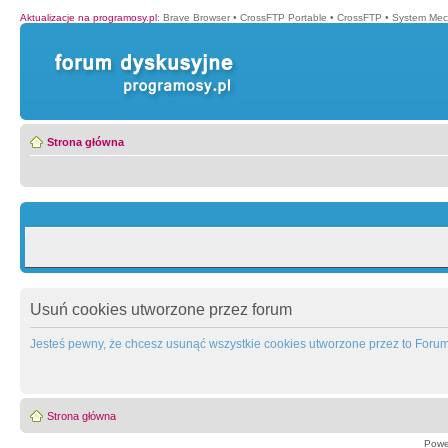
Aktualizacje na programosy.pl
:
Brave Browser
•
CrossFTP Portable
•
CrossFTP
•
System Mec
Strona główna
Usuń cookies utworzone przez forum
Jesteś pewny, że chcesz usunąć wszystkie cookies utworzone przez to Foru
Strona główna
Powe