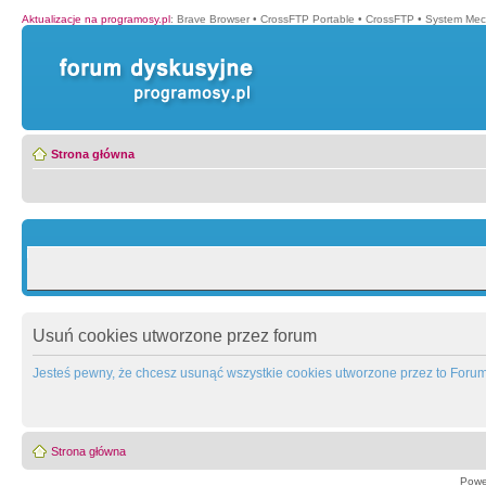
Aktualizacje na programosy.pl
:
Brave Browser
•
CrossFTP Portable
•
CrossFTP
•
System Mec
Strona główna
Usuń cookies utworzone przez forum
Jesteś pewny, że chcesz usunąć wszystkie cookies utworzone przez to Foru
Strona główna
Powe