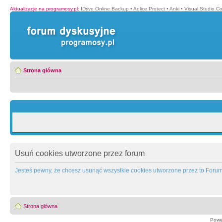
Aktualizacje na programosy.pl
:
IDrive Online Backup
•
Adlice Protect
•
Anki
•
Visual Studio C
Strona główna
Usuń cookies utworzone przez forum
Jesteś pewny, że chcesz usunąć wszystkie cookies utworzone przez to Foru
Strona główna
Powe