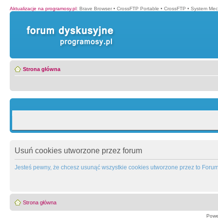
Aktualizacje na programosy.pl
:
Brave Browser
•
CrossFTP Portable
•
CrossFTP
•
System Mec
Strona główna
Usuń cookies utworzone przez forum
Jesteś pewny, że chcesz usunąć wszystkie cookies utworzone przez to Foru
Strona główna
Powe