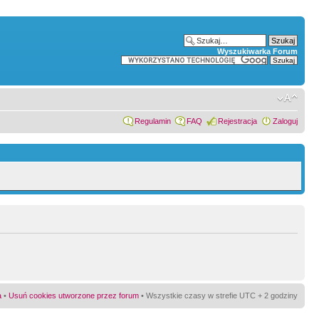
Wyszukiwarka Forum
Regulamin
FAQ
Rejestracja
Zaloguj
a
•
Usuń cookies utworzone przez forum
• Wszystkie czasy w strefie UTC + 2 godziny