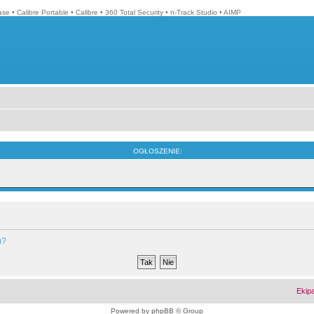
ase
•
Calibre Portable
•
Calibre
•
360 Total Security
•
n-Track Studio
•
AIMP
OGŁOSZENIE:
m?
Ekip
Powered by
phpBB
© Group