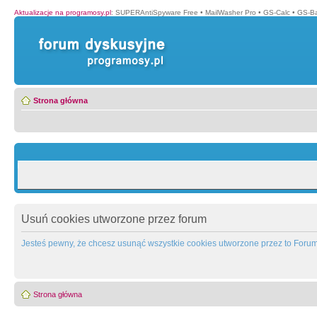
Aktualizacje na programosy.pl
:
SUPERAntiSpyware Free
•
MailWasher Pro
•
GS-Calc
•
GS-B
Strona główna
Usuń cookies utworzone przez forum
Jesteś pewny, że chcesz usunąć wszystkie cookies utworzone przez to Foru
Strona główna