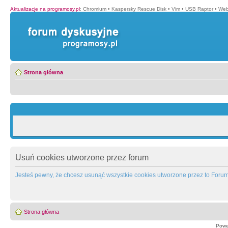
Aktualizacje na programosy.pl
:
Chromium
•
Kaspersky Rescue Disk
•
Vim
•
USB Raptor
•
Web
Strona główna
Usuń cookies utworzone przez forum
Jesteś pewny, że chcesz usunąć wszystkie cookies utworzone przez to Foru
Strona główna
Powe