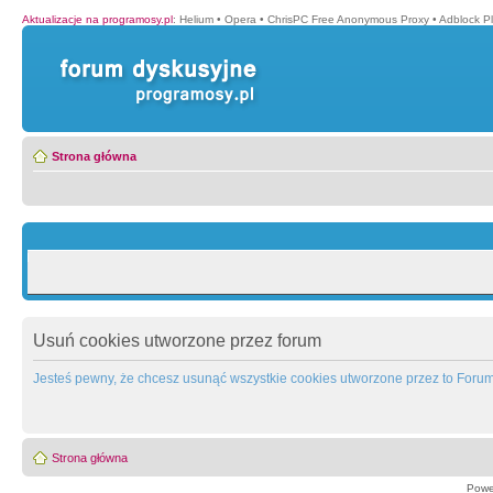
Aktualizacje na programosy.pl
:
Helium
•
Opera
•
ChrisPC Free Anonymous Proxy
•
Adblock P
Strona główna
Usuń cookies utworzone przez forum
Jesteś pewny, że chcesz usunąć wszystkie cookies utworzone przez to Foru
Strona główna
Powe