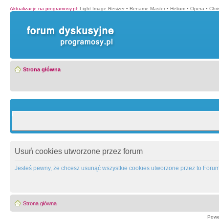
Aktualizacje na programosy.pl
:
Light Image Resizer
•
Rename Master
•
Helium
•
Opera
•
Chr
Strona główna
Usuń cookies utworzone przez forum
Jesteś pewny, że chcesz usunąć wszystkie cookies utworzone przez to Foru
Strona główna
Powe