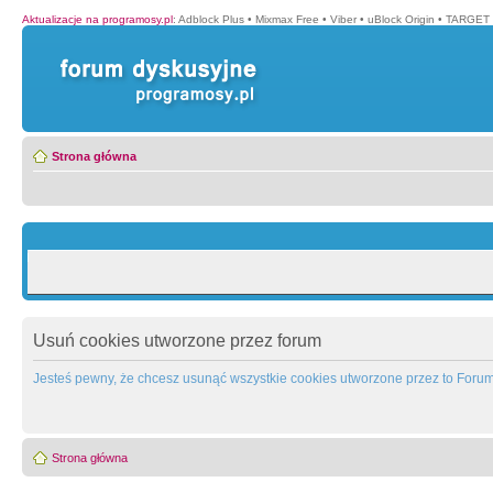
Aktualizacje na programosy.pl
:
Adblock Plus
•
Mixmax Free
•
Viber
•
uBlock Origin
•
TARGET 
Strona główna
Usuń cookies utworzone przez forum
Jesteś pewny, że chcesz usunąć wszystkie cookies utworzone przez to Foru
Strona główna