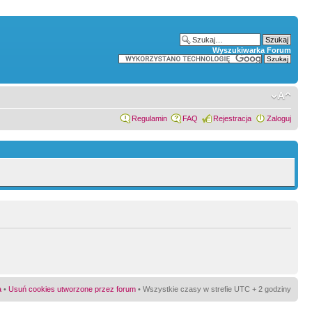
Wyszukiwarka Forum
Regulamin
FAQ
Rejestracja
Zaloguj
a
•
Usuń cookies utworzone przez forum
• Wszystkie czasy w strefie UTC + 2 godziny