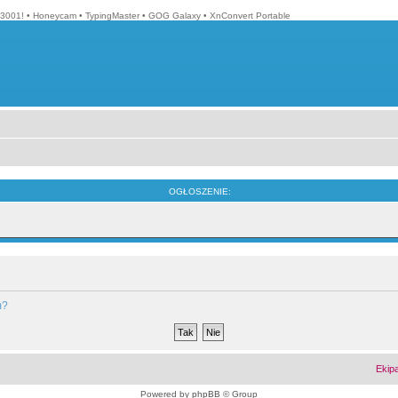
3001!
•
Honeycam
•
TypingMaster
•
GOG Galaxy
•
XnConvert Portable
OGŁOSZENIE:
m?
Ekip
Powered by
phpBB
© Group