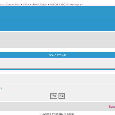
lus
•
Mixmax Free
•
Viber
•
uBlock Origin
•
TARGET 3001!
•
Honeycam
OGŁOSZENIE:
m?
Ekip
Powered by
phpBB
© Group