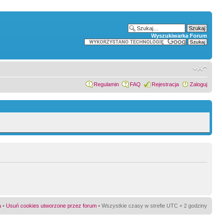
Wyszukiwarka Forum
Regulamin
FAQ
Rejestracja
Zaloguj
a
•
Usuń cookies utworzone przez forum
• Wszystkie czasy w strefie UTC + 2 godziny