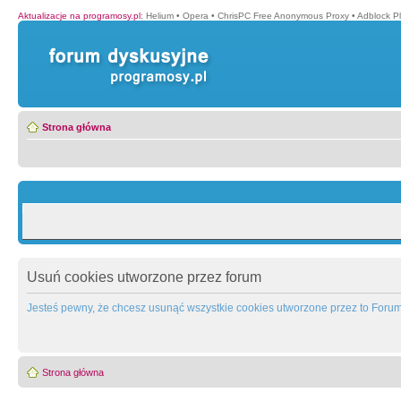
Aktualizacje na programosy.pl
:
Helium
•
Opera
•
ChrisPC Free Anonymous Proxy
•
Adblock P
Strona główna
Usuń cookies utworzone przez forum
Jesteś pewny, że chcesz usunąć wszystkie cookies utworzone przez to Foru
Strona główna