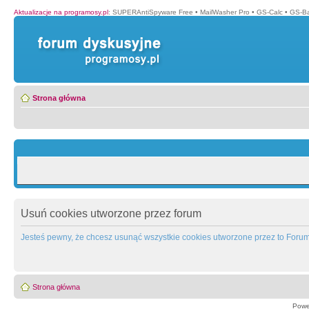
Aktualizacje na programosy.pl
:
SUPERAntiSpyware Free
•
MailWasher Pro
•
GS-Calc
•
GS-B
Strona główna
Usuń cookies utworzone przez forum
Jesteś pewny, że chcesz usunąć wszystkie cookies utworzone przez to Foru
Strona główna
Powe