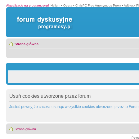
Aktualizacje na programosy.pl
:
Helium
•
Opera
•
ChrisPC Free Anonymous Proxy
•
Adblock P
Strona główna
Usuń cookies utworzone przez forum
Jesteś pewny, że chcesz usunąć wszystkie cookies utworzone przez to Foru
Strona główna
Powe