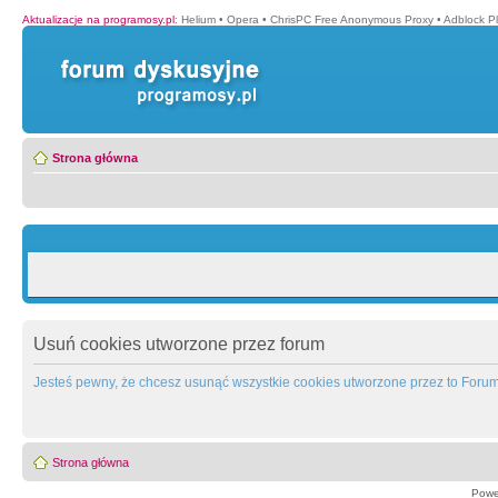
Aktualizacje na programosy.pl
:
Helium
•
Opera
•
ChrisPC Free Anonymous Proxy
•
Adblock P
Strona główna
Usuń cookies utworzone przez forum
Jesteś pewny, że chcesz usunąć wszystkie cookies utworzone przez to Foru
Strona główna
Powe