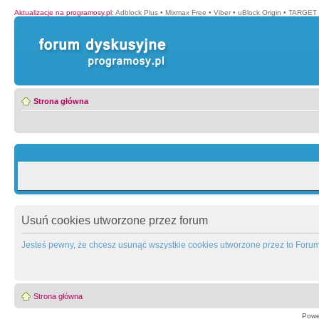
Aktualizacje na programosy.pl
:
Adblock Plus
•
Mixmax Free
•
Viber
•
uBlock Origin
•
TARGET 
Strona główna
Usuń cookies utworzone przez forum
Jesteś pewny, że chcesz usunąć wszystkie cookies utworzone przez to Foru
Strona główna
Powe