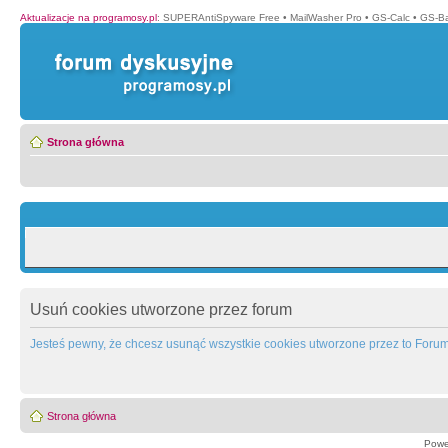
Aktualizacje na programosy.pl
:
SUPERAntiSpyware Free
•
MailWasher Pro
•
GS-Calc
•
GS-B
Strona główna
Usuń cookies utworzone przez forum
Jesteś pewny, że chcesz usunąć wszystkie cookies utworzone przez to Foru
Strona główna
Powe