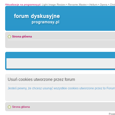
Aktualizacje na programosy.pl
:
Light Image Resizer
•
Rename Master
•
Helium
•
Opera
•
Chr
Strona główna
Usuń cookies utworzone przez forum
Jesteś pewny, że chcesz usunąć wszystkie cookies utworzone przez to Foru
Strona główna
Powe