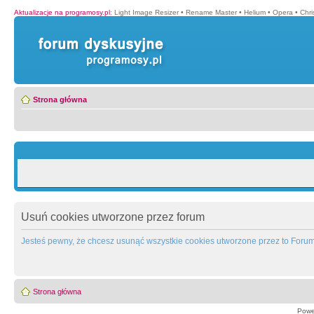
Aktualizacje na programosy.pl
:
Light Image Resizer
•
Rename Master
•
Helium
•
Opera
•
Chr
Strona główna
Usuń cookies utworzone przez forum
Jesteś pewny, że chcesz usunąć wszystkie cookies utworzone przez to Foru
Strona główna
Powe