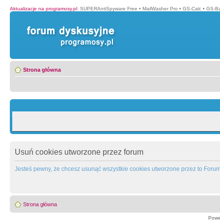
Aktualizacje na programosy.pl
:
SUPERAntiSpyware Free
•
MailWasher Pro
•
GS-Calc
•
GS-B
Strona główna
Usuń cookies utworzone przez forum
Jesteś pewny, że chcesz usunąć wszystkie cookies utworzone przez to Foru
Strona główna
Powe