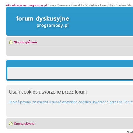
Aktualizacje na programosy.pl
:
Brave Browser
•
CrossFTP Portable
•
CrossFTP
•
System Mec
Strona główna
Usuń cookies utworzone przez forum
Jesteś pewny, że chcesz usunąć wszystkie cookies utworzone przez to Foru
Strona główna
Powe