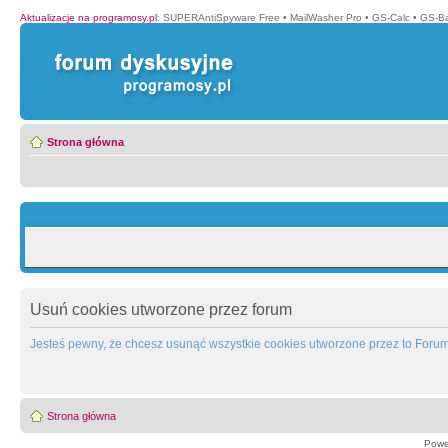
Aktualizacje na programosy.pl
:
SUPERAntiSpyware Free
•
MailWasher Pro
•
GS-Calc
•
GS-B
Strona główna
Usuń cookies utworzone przez forum
Jesteś pewny, że chcesz usunąć wszystkie cookies utworzone przez to Foru
Strona główna
Powe