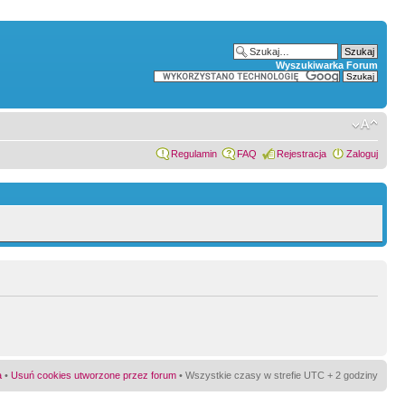
Wyszukiwarka Forum
Regulamin
FAQ
Rejestracja
Zaloguj
a
•
Usuń cookies utworzone przez forum
• Wszystkie czasy w strefie UTC + 2 godziny