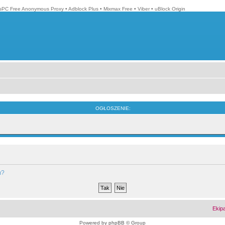
isPC Free Anonymous Proxy
•
Adblock Plus
•
Mixmax Free
•
Viber
•
uBlock Origin
OGŁOSZENIE:
m?
Ekip
Powered by
phpBB
© Group