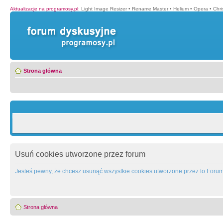
Aktualizacje na programosy.pl
:
Light Image Resizer
•
Rename Master
•
Helium
•
Opera
•
Chr
Strona główna
Usuń cookies utworzone przez forum
Jesteś pewny, że chcesz usunąć wszystkie cookies utworzone przez to Foru
Strona główna