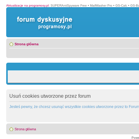
Aktualizacje na programosy.pl
:
SUPERAntiSpyware Free
•
MailWasher Pro
•
GS-Calc
•
GS-B
Strona główna
Usuń cookies utworzone przez forum
Jesteś pewny, że chcesz usunąć wszystkie cookies utworzone przez to Foru
Strona główna
Powe