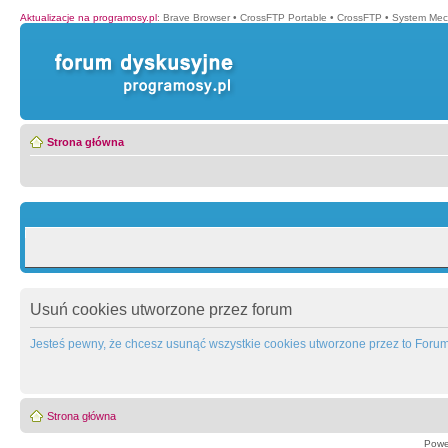
Aktualizacje na programosy.pl
:
Brave Browser
•
CrossFTP Portable
•
CrossFTP
•
System Mec
Strona główna
Usuń cookies utworzone przez forum
Jesteś pewny, że chcesz usunąć wszystkie cookies utworzone przez to Foru
Strona główna
Powe