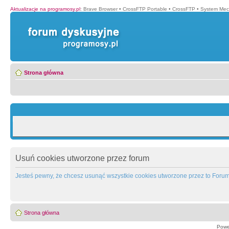
Aktualizacje na programosy.pl
:
Brave Browser
•
CrossFTP Portable
•
CrossFTP
•
System Mec
Strona główna
Usuń cookies utworzone przez forum
Jesteś pewny, że chcesz usunąć wszystkie cookies utworzone przez to Foru
Strona główna
Powe