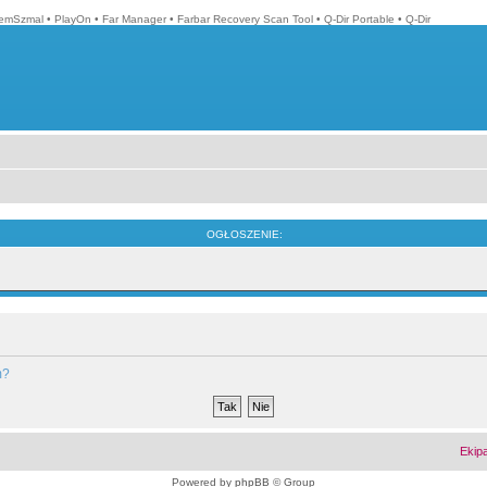
emSzmal
•
PlayOn
•
Far Manager
•
Farbar Recovery Scan Tool
•
Q-Dir Portable
•
Q-Dir
OGŁOSZENIE:
m?
Ekip
Powered by
phpBB
© Group