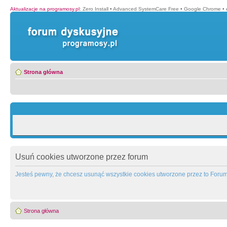
Aktualizacje na programosy.pl
:
Zero Install
•
Advanced SystemCare Free
•
Google Chrome
•
Strona główna
Usuń cookies utworzone przez forum
Jesteś pewny, że chcesz usunąć wszystkie cookies utworzone przez to Foru
Strona główna