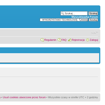
Wyszukiwarka Forum
Regulamin
FAQ
Rejestracja
Zaloguj
a
•
Usuń cookies utworzone przez forum
• Wszystkie czasy w strefie UTC + 2 godziny