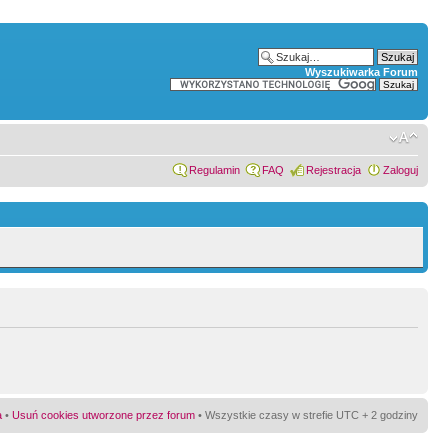
Wyszukiwarka Forum
Regulamin
FAQ
Rejestracja
Zaloguj
a
•
Usuń cookies utworzone przez forum
• Wszystkie czasy w strefie UTC + 2 godziny