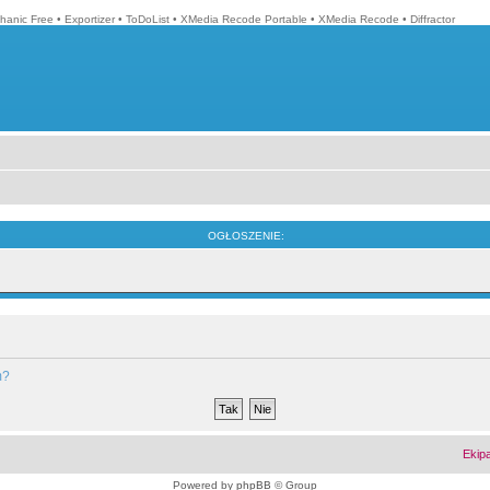
hanic Free
•
Exportizer
•
ToDoList
•
XMedia Recode Portable
•
XMedia Recode
•
Diffractor
OGŁOSZENIE:
m?
Ekip
Powered by
phpBB
© Group