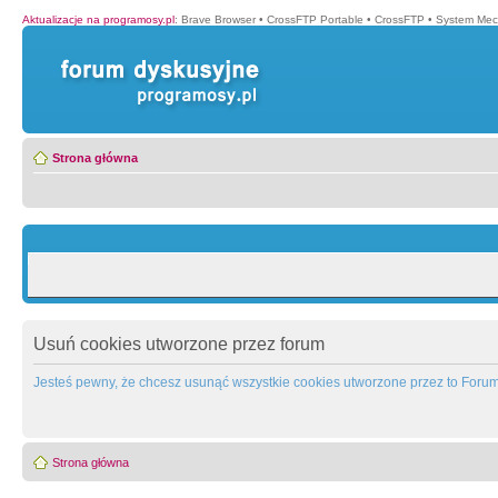
Aktualizacje na programosy.pl
:
Brave Browser
•
CrossFTP Portable
•
CrossFTP
•
System Mec
Strona główna
Usuń cookies utworzone przez forum
Jesteś pewny, że chcesz usunąć wszystkie cookies utworzone przez to Foru
Strona główna