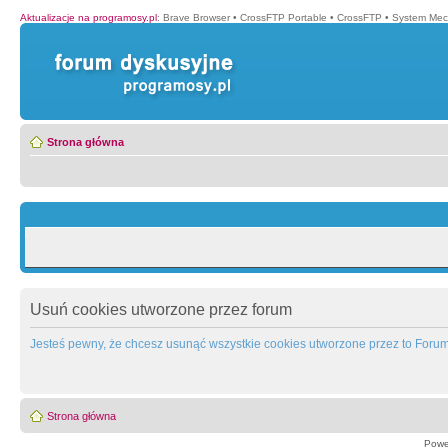
Aktualizacje na programosy.pl
:
Brave Browser
•
CrossFTP Portable
•
CrossFTP
•
System Mec
Strona główna
Usuń cookies utworzone przez forum
Jesteś pewny, że chcesz usunąć wszystkie cookies utworzone przez to Foru
Strona główna
Powe