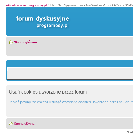
Aktualizacje na programosy.pl
:
SUPERAntiSpyware Free
•
MailWasher Pro
•
GS-Calc
•
GS-B
Strona główna
Usuń cookies utworzone przez forum
Jesteś pewny, że chcesz usunąć wszystkie cookies utworzone przez to Foru
Strona główna
Powe