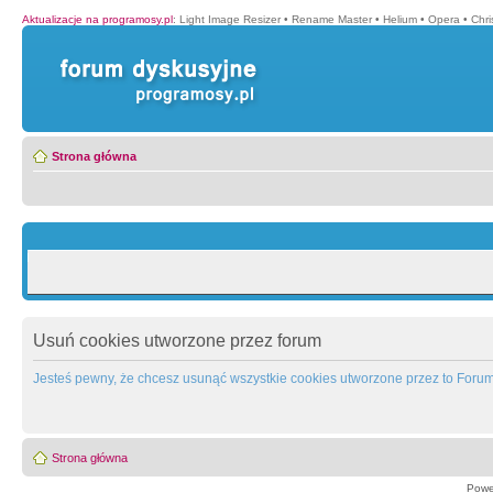
Aktualizacje na programosy.pl
:
Light Image Resizer
•
Rename Master
•
Helium
•
Opera
•
Chr
Strona główna
Usuń cookies utworzone przez forum
Jesteś pewny, że chcesz usunąć wszystkie cookies utworzone przez to Foru
Strona główna
Powe