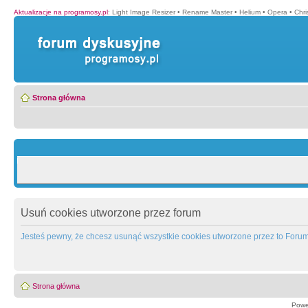
Aktualizacje na programosy.pl
:
Light Image Resizer
•
Rename Master
•
Helium
•
Opera
•
Chr
Strona główna
Usuń cookies utworzone przez forum
Jesteś pewny, że chcesz usunąć wszystkie cookies utworzone przez to Foru
Strona główna
Powe